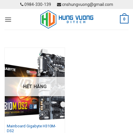
Skip
0984-330-139
cnshungvuong@gmail.com
to
content
0
HẾT HÀNG
Mainboard Gigabyte H310M-
DS2