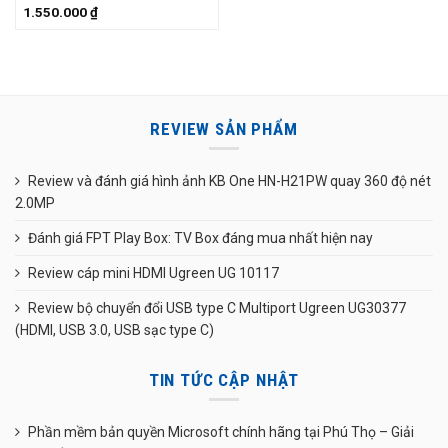
1.550.000
₫
REVIEW SẢN PHẨM
Review và đánh giá hình ảnh KB One HN-H21PW quay 360 độ nét
2.0MP
Đánh giá FPT Play Box: TV Box đáng mua nhất hiện nay
Review cáp mini HDMI Ugreen UG 10117
Review bộ chuyển đổi USB type C Multiport Ugreen UG30377
(HDMI, USB 3.0, USB sạc type C)
TIN TỨC CẬP NHẬT
Phần mềm bản quyền Microsoft chính hãng tại Phú Thọ – Giải