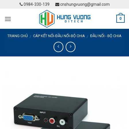
Skip
0984-330-139
cnshungvuong@gmail.com
to
content
0
TRANG CHỦ
CÁP KẾT NỐI-ĐẦU NỐI-BỘ CHIA
ĐẦU NỐI - BỘ CHIA
/
/