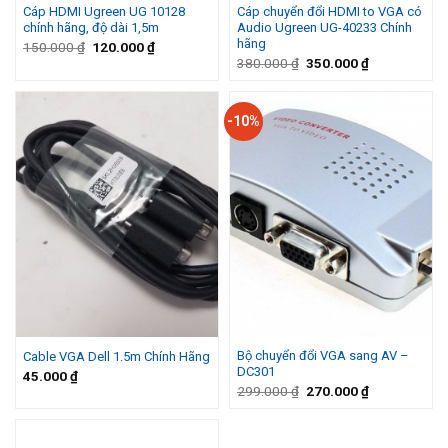
Cáp HDMI Ugreen UG 10128
Cáp chuyển đổi HDMI to VGA có
chính hãng, độ dài 1,5m
Audio Ugreen UG-40233 Chính
hãng
Giá
Giá
150.000
₫
120.000
₫
gốc
hiện
Giá
Giá
380.000
₫
350.000
₫
là:
tại
gốc
hiện
150.000 ₫.
là:
là:
tại
120.000 ₫.
380.000 ₫.
là:
350.000 ₫.
-10%
Bộ chuyển đổi VGA sang AV –
Cable VGA Dell 1.5m Chính Hãng
DC301
45.000
₫
Giá
Giá
299.000
₫
270.000
₫
gốc
hiện
là:
tại
299.000 ₫.
là:
270.000 ₫.